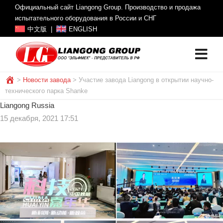
Официальный сайт Liangong Group. Производство и продажа
испытательного оборудования в России и СНГ
中文版
|
ENGLISH
>
Новости завода
>
Участие завода Liangong в открытии научно-
технического парка Shanke
Liangong Russia
15 декабря, 2021 17:51