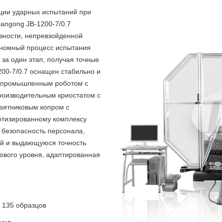
ции ударных испытаний при
angong JB-1200-7/0.7
ивности, непревзойденной
ономный процесс испытания
 за один этап, получая точные
200-7/0.7 оснащен стабильно и
 промышленным роботом с
роизводительным криостатом с
аятниковым копром с
отизированному комплексу
 безопасность персонала,
ий и выдающуюся точность
нового уровня, адаптированная
: 135 образцов