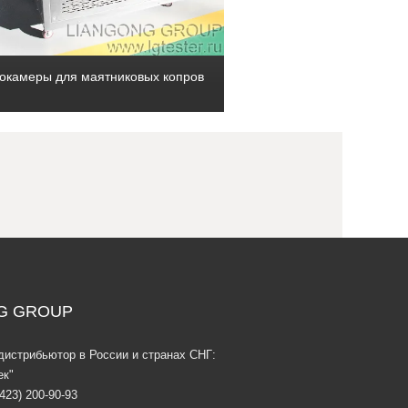
окамеры для маятниковых копров
G GROUP
дистрибьютор в России и странах СНГ:
к"
(423) 200-90-93