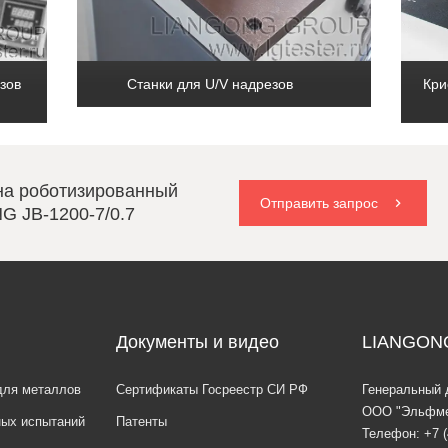
зов
Станки для U/V надрезов
Кри
на роботизированный
Отправить запрос
G JB-1200-7/0.7
Документы и видео
LIANGON
для металлов
Сертификаты Госреестр СИ РФ
Генеральный 
ООО "Эльфме
ных испытаний
Патенты
Телефон:
+7 