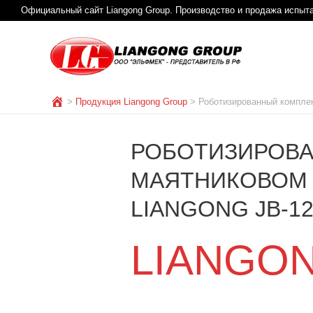
Официальный сайт Liangong Group. Производство и продажа испыт
>
Продукция Liangong Group
>
Роботизированный комплек
РОБОТИЗИРОВА
МАЯТНИКОВОМ 
LIANGONG JB-120
LIANGONG