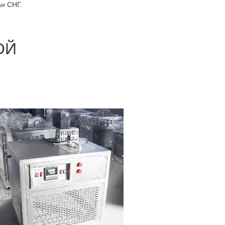
ан СНГ.
ОЙ