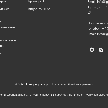
арпи
Брошюры PDF
Email:
info@lg
Юр. адрес: 69
ки U/V
Видео YouTube
13
е
Московский оф
тательные
Телефон:
+7 
Email:
info@lg
версальные
ины
ы
© 2025 Liangong Group
Политика обработки данных
Вся информация на сайте носит справочный характер и не является публичной оферто