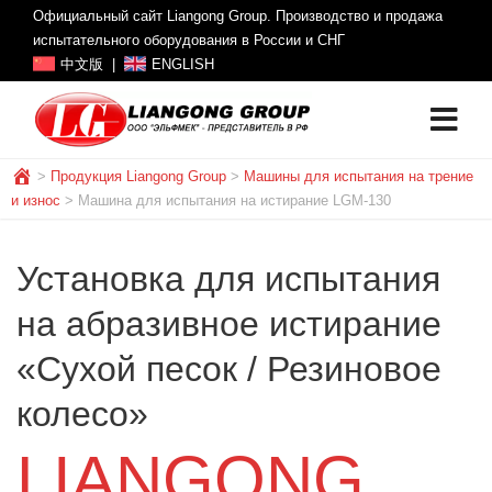
Официальный сайт Liangong Group. Производство и продажа
испытательного оборудования в России и СНГ
中文版
|
ENGLISH
>
Продукция Liangong Group
>
Машины для испытания на трение
и износ
>
Машина для испытания на истирание LGM-130
Установка для испытания
на абразивное истирание
«Сухой песок / Резиновое
колесо»
LIANGONG