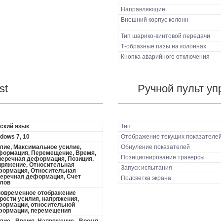
Направляющие
Внешний корпус колонн
Тип шарико-винтовой передачи
Т-образные пазы на колоннах
Кнопка аварийного отключения
st
Ручной пульт уп
ский язык
Тип
dows 7, 10
Отображение текущих показателе
лие, Максимальное усилие,
Обнуление показателей
ормация, Перемещение, Время,
Позиционирование траверсы
еречная деформация, Позиция,
ряжение, Относительная
Запуск испытания
ормация, Относительная
еречная деформация, Счет
Подсветка экрана
лов
овременное отображение
рости усилия, напряжения,
ормации, относительной
формации, перемещения