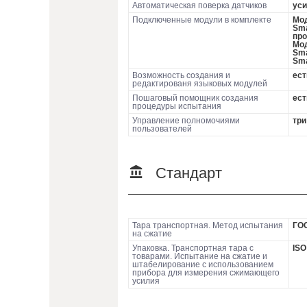
Автоматическая поверка датчиков
уси
Подключенные модули в комплекте
Мод
Sma
про
Мод
Sma
Sma
Возможность создания и
ест
редактированя языковых модулей
Пошаговый помощник создания
ест
процедуры испытания
Управление полномочиями
три
пользователей
Стандарт
Тара транспортная. Метод испытания
ГОС
на сжатие
Упаковка. Транспортная тара с
ISO
товарами. Испытание на сжатие и
штабелирование с использованием
прибора для измерения сжимающего
усилия