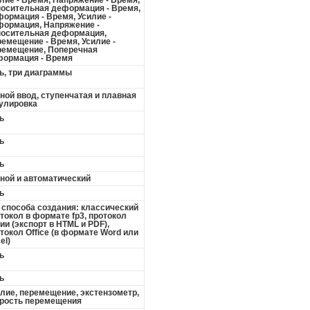
лие - Время, Напряжение - Время,
осительная деформация - Время,
ормация - Время, Усилие -
ормация, Напряжение -
осительная деформация,
емещение - Время, Усилие -
емещение, Поперечная
ормация - Время
ь, три диаграммы
ной ввод, ступенчатая и плавная
улировка
ь
ь
ь
ной и автоматический
ь
 способа создания: классический
токол в формате fp3, протокол
ии (экспорт в HTML и PDF),
токол Office (в формате Word или
el)
ь
ь
лие, перемещение, экстензометр,
рость перемещения