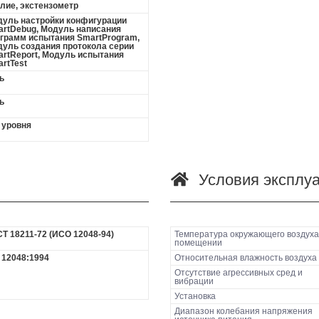
лие, экстензометр
уль настройки конфигурации
rtDebug, Модуль написания
грамм испытания SmartProgram,
уль создания протокола серии
rtReport, Модуль испытания
rtTest
ь
ь
 уровня
Условия эксплу
Т 18211-72 (ИСО 12048-94)
Температура окружающего воздуха
помещении
 12048:1994
Относительная влажность воздуха
Отсутствие агрессивных сред и
вибрации
Установка
Диапазон колебания напряжения