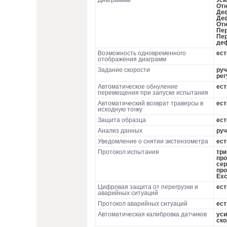
Диаграммы
Уси
Отн
Деф
Деф
Отн
Пер
Пер
деф
Возможность одновременного
ест
отображения диаграмм
Задание скорости
руч
рег
Автоматическое обнуление
ест
перемещения при запуске испытания
Автоматический возврат траверсы в
ест
исходную точку
Защита образца
ест
Анализ данных
руч
Уведомление о снятии экстензометра
ест
Протокол испытания
три
про
сер
про
Exc
Цифровая защита от перегрузки и
ест
аварийных ситуаций
Протокол аварийных ситуаций
ест
Автоматическая калибровка датчиков
уси
ско