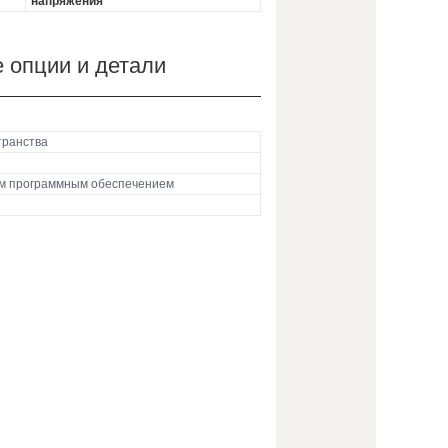
напряжения
 опции и детали
транства
м программным обеспечением