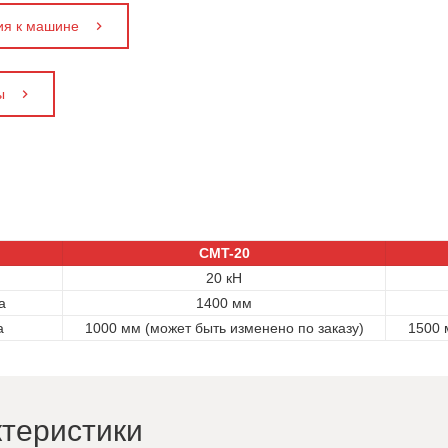
ия к машине
ы
CMT-20
20 кН
а
1400 мм
а
1000 мм (может быть изменено по заказу)
1500 
ктеристики