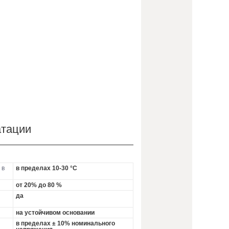
атации
 в
в пределах 10-30 °С
от 20% до 80 %
да
на устойчивом основании
в пределах ± 10% номинального