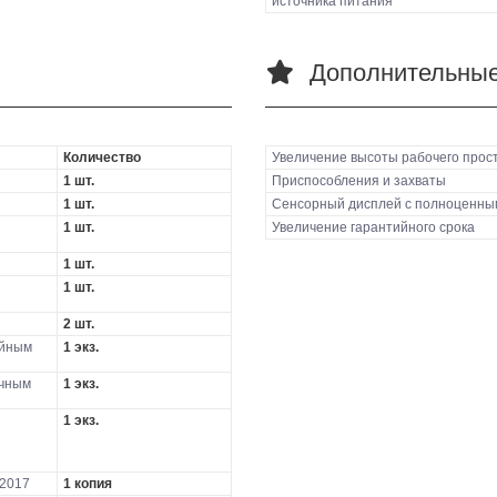
источника питания
Дополнительные
Количество
Увеличение высоты рабочего прос
1 шт.
Приспособления и захваты
1 шт.
Сенсорный дисплей с полноценны
1 шт.
Увеличение гарантийного срока
1 шт.
1 шт.
2 шт.
ийным
1 экз.
очным
1 экз.
1 экз.
-2017
1 копия