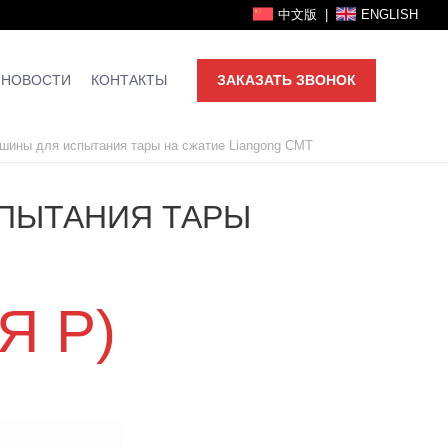
中文版
|
ENGLISH
НОВОСТИ
КОНТАКТЫ
ЗАКАЗАТЬ ЗВОНОК
шины для испытания тары на сжатие Liangong CMT
ПЫТАНИЯ ТАРЫ
Я P)