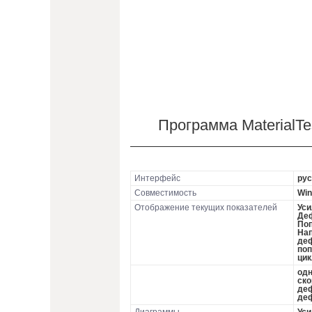
Программа MaterialTe
Интерфейс
рус
Совместимость
Win
Отображение текущих показателей
Уси
Деф
Поп
Нап
деф
поп
цик
одн
ско
деф
де