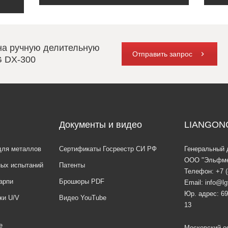
на ручную делительную
Отправить запрос
 DX-300
Документы и видео
LIANGON
для металлов
Сертификаты Госреестр СИ РФ
Генеральный 
ООО "Эльфме
ных испытаний
Патенты
Телефон:
+7 
арпи
Брошюры PDF
Email:
info@lg
Юр. адрес: 69
ки U/V
Видео YouTube
13
е
Московский оф