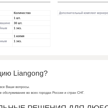
Количество
Дополнительный комплект кернер
1 шт.
 машине
30 шт.
ийным
1 экз.
1 копия
очным
1 экз.
цию Liangong?
 все Ваши вопросы.
 обслуживание во всех городах России и стран СНГ.