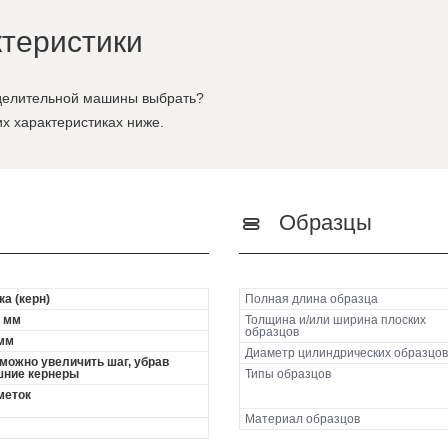
ктеристики
 делительной машины выбрать?
их характеристиках ниже.
Образцы
ка (керн)
Полная длина образца
 мм
Толщина и/или ширина плоских
образцов
мм
Диаметр цилиндрических образцов
можно увеличить шаг, убрав
шние кернеры
Типы образцов
меток
Материал образцов