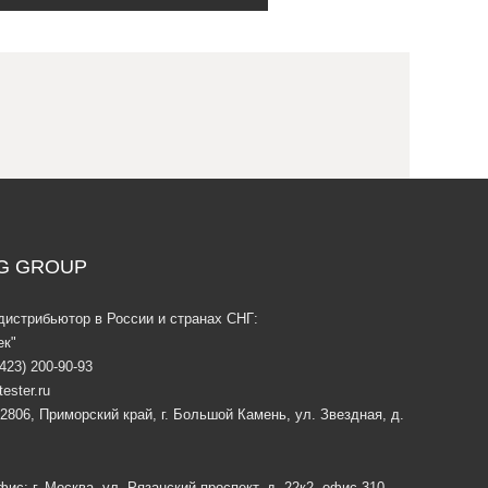
G GROUP
дистрибьютор в России и странах СНГ:
к"
(423) 200-90-93
tester.ru
2806, Приморский край, г. Большой Камень, ул. Звездная, д.
ис: г. Москва, ул. Рязанский проспект, д. 22к2, офис 310