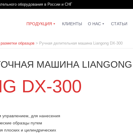
ательного оборудования в России и СНГ
ПРОДУКЦИЯ
КЛИЕНТЫ
О НАС
СТАТЬИ
разметки образцов
>
Ручная делительная машина Liangong DX-300
ТОЧНАЯ МАШИНА LIANGONG 
G DX-300
м управлением, для нанесения
ческие образцы путем
ля плоских и цилиндрических