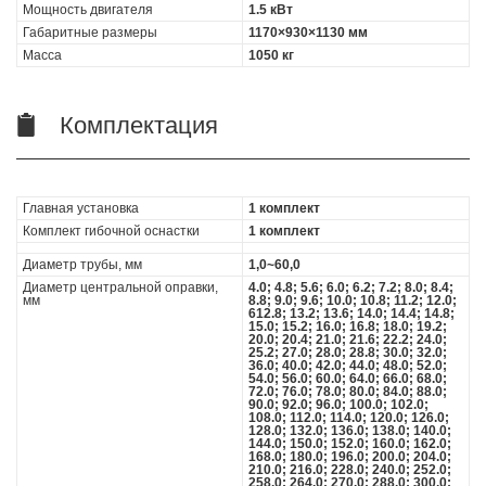
Мощность двигателя
1.5 кВт
Габаритные размеры
1170×930×1130 мм
Масса
1050 кг
Комплектация
Главная установка
1 комплект
Комплект гибочной оснастки
1 комплект
Диаметр трубы, мм
1,0~60,0
Диаметр центральной оправки,
4.0; 4.8; 5.6; 6.0; 6.2; 7.2; 8.0; 8.4;
мм
8.8; 9.0; 9.6; 10.0; 10.8; 11.2; 12.0;
612.8; 13.2; 13.6; 14.0; 14.4; 14.8;
15.0; 15.2; 16.0; 16.8; 18.0; 19.2;
20.0; 20.4; 21.0; 21.6; 22.2; 24.0;
25.2; 27.0; 28.0; 28.8; 30.0; 32.0;
36.0; 40.0; 42.0; 44.0; 48.0; 52.0;
54.0; 56.0; 60.0; 64.0; 66.0; 68.0;
72.0; 76.0; 78.0; 80.0; 84.0; 88.0;
90.0; 92.0; 96.0; 100.0; 102.0;
108.0; 112.0; 114.0; 120.0; 126.0;
128.0; 132.0; 136.0; 138.0; 140.0;
144.0; 150.0; 152.0; 160.0; 162.0;
168.0; 180.0; 196.0; 200.0; 204.0;
210.0; 216.0; 228.0; 240.0; 252.0;
258.0; 264.0; 270.0; 288.0; 300.0;