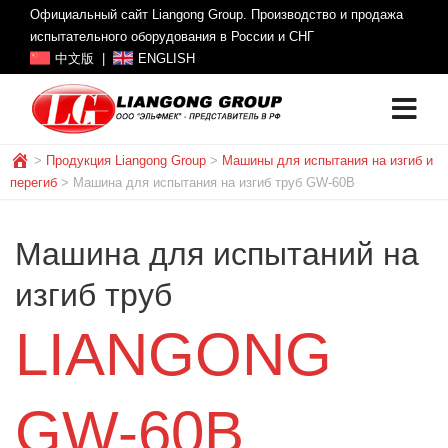
Официальный сайт Liangong Group. Производство и продажа
испытательного оборудования в России и СНГ
中文版
|
ENGLISH
>
Продукция Liangong Group
>
Машины для испытания на изгиб и
перегиб
>
Машина для испытания на изгиб труб GW-60B
Машина для испытаний на
изгиб труб
LIANGONG
GW-60B