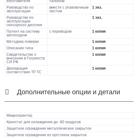
изготовителя
талоном
Руководство по
вместе с упаковочным
1 экз.
эксплуатации
листом
Руководство по
1 экз.
эксплуатации
сенсорного дисплея
Патент на систему
с переводом
1 копия
автоподачи
Методика поверки
1 копия
Описание типа
1 копия
Свидетельство о
1 копия
внесении в Госреестр
СИ РФ
Декларация
1 копия
соответствия ТР ТС
Дополнительные опции и детали
Микропринтер
Криостат для охлаждения до -80 градусов
Защитное ограждение металлическое закрытое
Защитное ограждение из оргстекла закрытое