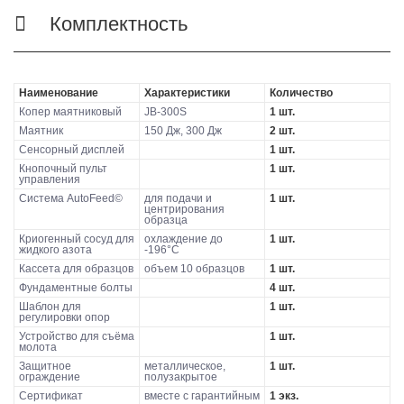
Комплектность
Наименование
Характеристики
Количество
Копер маятниковый
JB-300S
1 шт.
Маятник
150 Дж, 300 Дж
2 шт.
Сенсорный дисплей
1 шт.
Кнопочный пульт
1 шт.
управления
Система AutoFeed©
для подачи и
1 шт.
центрирования
образца
Криогенный сосуд для
охлаждение до
1 шт.
жидкого азота
-196°C
Кассета для образцов
объем 10 образцов
1 шт.
Фундаментные болты
4 шт.
Шаблон для
1 шт.
регулировки опор
Устройство для съёма
1 шт.
молота
Защитное
металлическое,
1 шт.
ограждение
полузакрытое
Сертификат
вместе с гарантийным
1 экз.