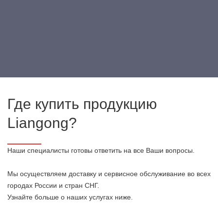
Стандартные
Закрытое
Закрытое
Кнопочный
принадлежност
ограждение
ограждение из
пульт (в
и (в комплекте)
металлическое
оргстекла
комплекте)
Где купить продукцию
Liangong?
Наши специалисты готовы ответить на все Ваши вопросы.
Мы осуществляем доставку и сервисное обслуживание во всех
городах России и стран СНГ.
Узнайте больше о наших услугах ниже.