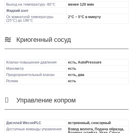
Выход на температуру -80°C
менее 120 мин
Жидкий азот
От комнатной температуры
2°C ~ 5°C в минуту
(25°C) до 196°C
Криогенный сосуд
Клапан повышения давления
есть, AutoPressure
Манометр
есть
Предохранительный клапан
есть, два
Ролики
есть
Управление копром
Дисплей WeconPLC
встроенный, сенсорный
Доступные команды управления
Взвод молота, Подача образца,
Возврат штифта, Удар, Спуск