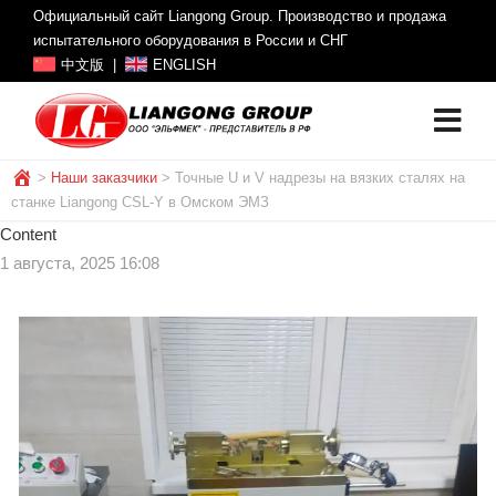
Официальный сайт Liangong Group. Производство и продажа
испытательного оборудования в России и СНГ
中文版
|
ENGLISH
>
Наши заказчики
>
Точные U и V надрезы на вязких сталях на
станке Liangong CSL-Y в Омском ЭМЗ
Сontent
1 августа, 2025 16:08