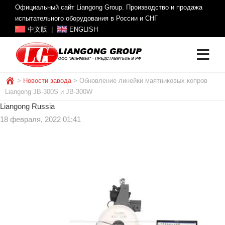
Официальный сайт Liangong Group. Производство и продажа
испытательного оборудования в России и СНГ
中文版
|
ENGLISH
>
Новости завода
>
Обновление линейки маятниковых копров
Liangong JB-300S и JB-300W
Liangong Russia
18 февраля, 2022 01:41