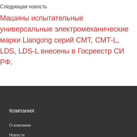
Следующая новость
Машины испытательные
универсальные электромеханические
марки Liangong серий CMT, CMT-L,
LDS, LDS-L внесены в Госреестр СИ
РФ.
Компания
О компании
Новости